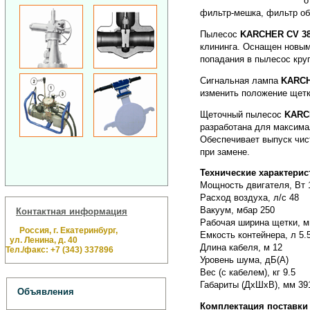
о
фильтр-мешка, фильтр об
Пылесос
KARCHER CV 38
клининга. Оснащен новым
попадания в пылесос кру
Сигнальная лампа
KARCH
изменить положение щетк
Щеточный пылесос
KARC
разработана для максима
Обеспечивает выпуск чис
при замене.
Технические характерис
Мощность двигателя, Вт 
Расход воздуха, л/с 48
Вакуум, мбар 250
Контактная информация
Рабочая ширина щетки, м
Россия, г. Екатеринбург,
Емкость контейнера, л 5.
ул. Ленина, д. 40
Длина кабеля, м 12
Тел./факс: +7 (343) 337896
Уровень шума, дБ(А)
Вес (с кабелем), кг 9.5
Габариты (ДxШxВ), мм 39
Объявления
Комплектация поставки