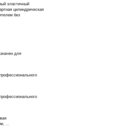
ный эластичный
дартная цилиндрическая
ителем без
азначен для
 профессионального
 профессионального
овая
, ...