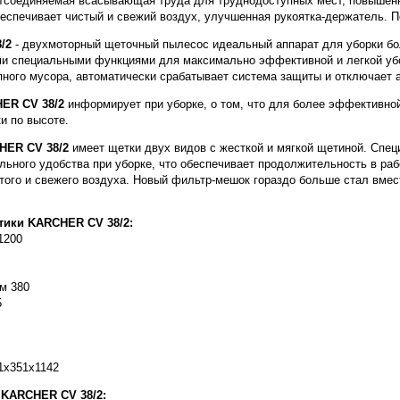
тсоединяемая всасывающая труда для труднодоступных мест, повышен
еспечивает чистый и свежий воздух, улучшенная рукоятка-держатель. П
/2
- двухмоторный щеточный пылесос идеальный аппарат для уборки б
и специальными функциями для максимально эффективной и легкой убо
пного мусора, автоматически срабатывает система защиты и отключает а
ER CV 38/2
информирует при уборке, о том, что для более эффективно
и по высоте.
HER CV 38/2
имеет щетки двух видов с жесткой и мягкой щетиной. Спец
льного удобства при уборке, что обеспечивает продолжительность в раб
того и свежего воздуха. Новый фильтр-мешок гораздо больше стал вмес
тики KARCHER CV 38/2:
1200
м 380
5
1x351x1142
 KARCHER CV 38/2: