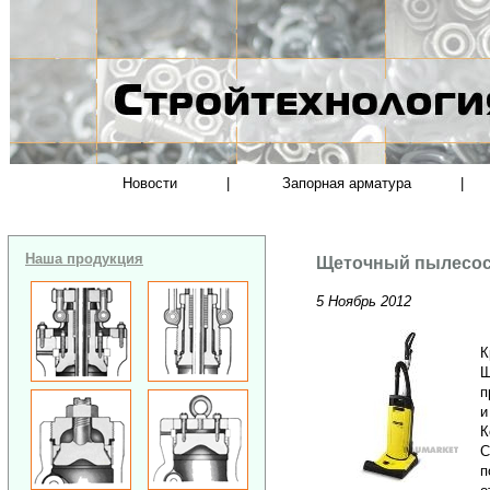
Новости
|
Запорная арматура
|
Наша продукция
Щеточный пылесос
5 Ноябрь 2012
К
Щ
п
и
К
С
п