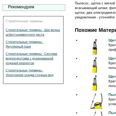
Пылесос, щетка с мягкой
Рекомендуем
всасывающий шланг, филь
щетка, два электродвига
уведомления - уточняйте 
Строительные термины
Похожие Матер
Строительные термины - Шаг волны
асбестоцементного листа
Щет
Строительные термины -
Крат
Регулярный парк
проф
Строительные термины - Система
Щет
водоподготовки с дозированной
Крат
подачей реагентов
поль
Строительные термины -
Уплотнение осадка сточных вод
Щет
Крат
поль
Пыл
Крат
усов
Пыл