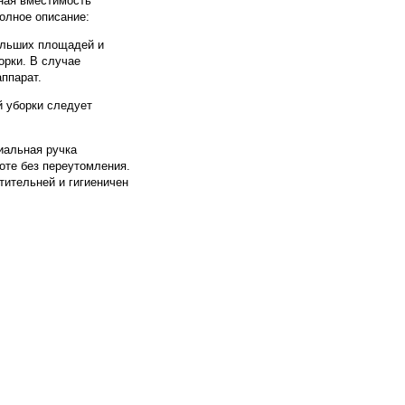
ная вместимость
олное описание:
ольших площадей и
рки. В случае
ппарат.
й уборки следует
иальная ручка
оте без переутомления.
тительней и гигиеничен