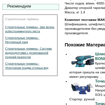
Число ходов, в/мин. 4000
Рекомендуем
Диматер опорной тарелки
Масса, кг. 1,4
Строительные термины
Комплект поставки MAK
Шлифмашина, шлифлист, 
Строительные термины - Шаг волны
производителем без увед
асбестоцементного листа
производителя.
Строительные термины -
Регулярный парк
Похожие Матери
Строительные термины - Система
водоподготовки с дозированной
Шлиф
подачей реагентов
BO50
Кратк
Строительные термины -
шлифм
Уплотнение осадка сточных вод
которая пришла на с
имеет регулировку ...
Точил
Мощно
Напря
0/3/1 
Стартер: ручной ...
Точил