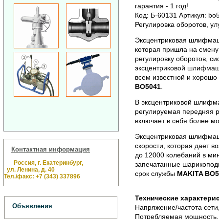
гарантия - 1 год!
Код: Б-60131 Артикул: bo
Регулировка оборотов, у
Эксцентриковая шлифм
которая пришла на смен
регулировку оборотов, си
эксцентриковой шлифма
всем известной и хорош
BO5041
.
В эксцентриковой шлиф
регулируемая передняя р
включает в себя более м
Эксцентриковая шлифм
скорости, которая дает в
Контактная информация
до 12000 колебаний в мин
Россия, г. Екатеринбург,
запечатанные шарикопод
ул. Ленина, д. 40
срок службы
MAKITA BO5
Тел./факс: +7 (343) 337896
Технические характери
Объявления
Напряжение/частота сети,
Потребляемая мощность,