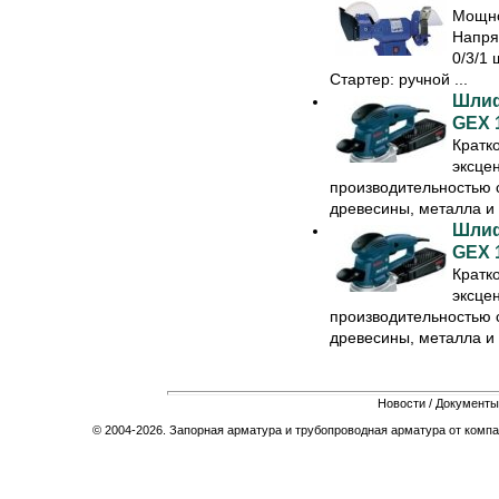
Мощно
Напря
0/3/1 
Стартер: ручной ...
Шлиф
GEX 
Кратк
эксце
производительностью
древесины, металла и .
Шлиф
GEX 
Кратк
эксце
производительностью
древесины, металла и .
Новости
/
Документы
© 2004-2026. Запорная арматура и трубопроводная арматура от компа