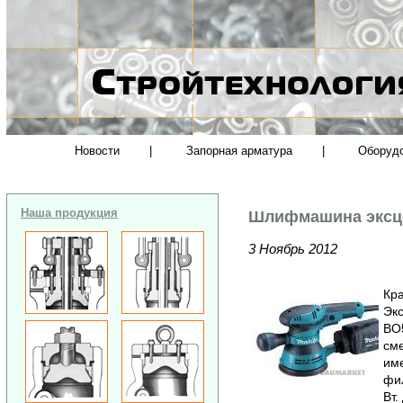
Новости
|
Запорная арматура
|
Оборуд
Наша продукция
Шлифмашина эксце
3 Ноябрь 2012
Кра
Эк
BO5
см
име
фил
Вт.