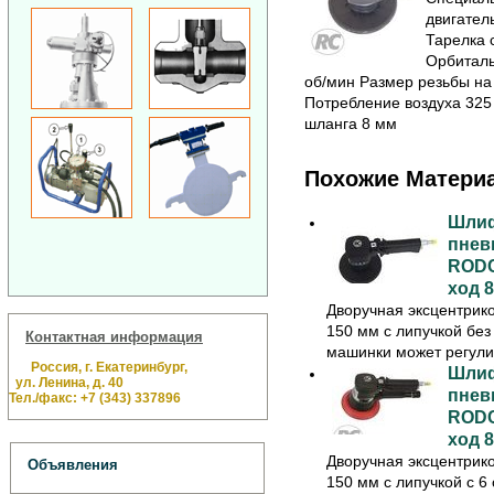
двигател
Тарелка 
Орбиталь
об/мин Размер резьбы на 
Потребление воздуха 325 
шланга 8 мм
Похожие Матери
Шлиф
пнев
RODC
ход 8
Дворучная эксцентрик
150 мм с липучкой без
Контактная информация
машинки может регулир
Россия, г. Екатеринбург,
Шлиф
ул. Ленина, д. 40
пнев
Тел./факс: +7 (343) 337896
RODC
ход 8
Дворучная эксцентрик
Объявления
150 мм с липучкой с 6