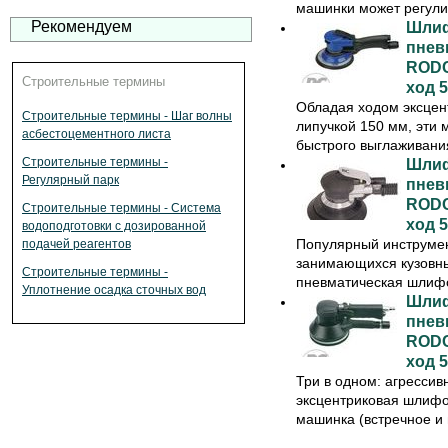
машинки может регулир
Рекомендуем
Шлиф
пнев
RODC
Строительные термины
ход 5
Обладая ходом эксцен
Строительные термины - Шаг волны
липучкой 150 мм, эти
асбестоцементного листа
быстрого выглаживания
Строительные термины -
Шлиф
Регулярный парк
пнев
RODC
Строительные термины - Система
ход 5
водоподготовки с дозированной
Популярный инструмен
подачей реагентов
занимающихся кузовн
Строительные термины -
пневматическая шлифо
Уплотнение осадка сточных вод
Шлиф
пнев
RODC
ход 5
Три в одном: агресси
эксцентриковая шлиф
машинка (встречное и п