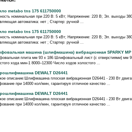
ило metabo tns 175 611750000
ость номинальная при 220 В: 5 кВт; Напряжение: 220 В; Эл. выходы 380/
вляющая автоматика: нет ; Стартер: ручной ...
ило metabo tns 175 611750000
ость номинальная при 220 В: 5 кВт; Напряжение: 220 В; Эл. выходы 380/
вляющая автоматика: нет ; Стартер: ручной ...
фовальная машина (шлифмашина) вибрационная SPARKY МР
овальная плита мм 93 x 186 Шлифовальный лист (с отверстиями) мм 9
стого хода мин-1 8000–12300 Число ходов холостого ...
рошлифмашина DEWALT D26441
кое описание:Шлифмашина плоская вибрационная D26441 - 230 Вт двига
ование при 14000 кол/мин, гарантируя отличное качество ...
рошлифмашина DEWALT D26441
кое описание:Шлифмашина плоская вибрационная D26441 - 230 Вт двига
ование при 14000 кол/мин, гарантируя отличное качество ...