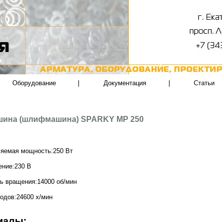
Оборудование
|
Документация
|
Статьи
ина (шлифмашина) SPARKY MP 250
ляемая мощность:250 Вт
ение:230 В
ь вращения:14000 об/мин
одов:24600 х/мин
иалы: