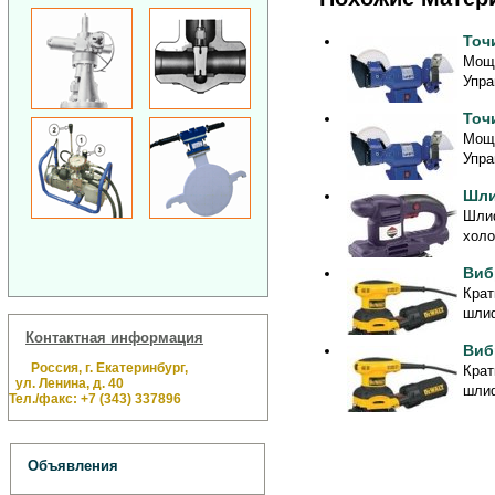
Точ
Мощн
Упра
Точ
Мощн
Упра
Шли
Шлиф
холо
Виб
Крат
шлиф
Контактная информация
Виб
Россия, г. Екатеринбург,
Крат
ул. Ленина, д. 40
шлиф
Тел./факс: +7 (343) 337896
Объявления