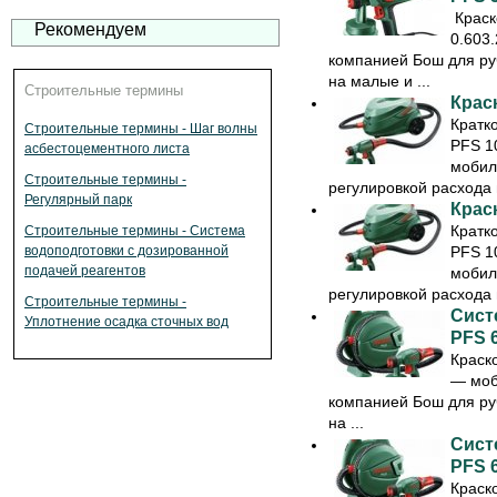
Краск
Рекомендуем
0.603
компанией Бош для ру
на малые и ...
Строительные термины
Крас
Кратк
Строительные термины - Шаг волны
PFS 10
асбестоцементного листа
мобил
Строительные термины -
регулировкой расхода в
Регулярный парк
Крас
Кратк
Строительные термины - Система
PFS 10
водоподготовки с дозированной
подачей реагентов
мобил
регулировкой расхода в
Строительные термины -
Сист
Уплотнение осадка сточных вод
PFS 
Краск
— моб
компанией Бош для ру
на ...
Сист
PFS 
Краск