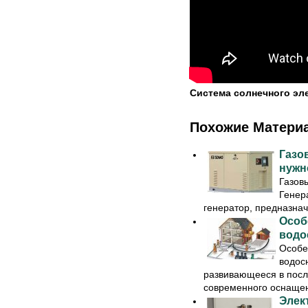
Система солнечного эл
Похожие Матери
Газо
нужн
Газов
Генер
генератор, предназнач
Особ
водо
Особе
водос
развивающееся в посл
современного оснащени
Элек