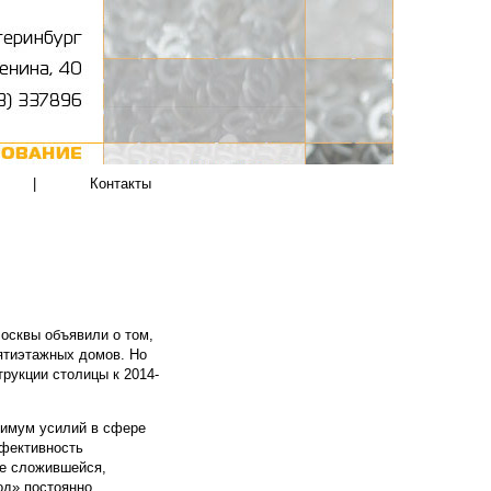
|
Контакты
осквы объявили о том,
ятиэтажных домов. Но
рукции столицы к 2014-
симум усилий в сфере
ффективность
же сложившейся,
од» постоянно