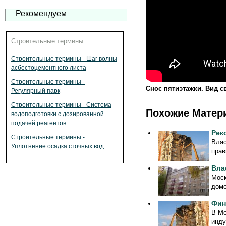
Рекомендуем
Строительные термины
Строительные термины - Шаг волны
асбестоцементного листа
Строительные термины -
Снос пятиэтажки. Вид с
Регулярный парк
Строительные термины - Система
Похожие Матер
водоподготовки с дозированной
подачей реагентов
Рек
Строительные термины -
Влас
Уплотнение осадка сточных вод
прав
Вла
Моск
домо
Фин
В Мо
инду