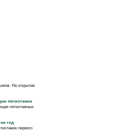
домов. На открытии
ции пятиэтажек
укции пятиэтажных
на год
тиэтажек первого