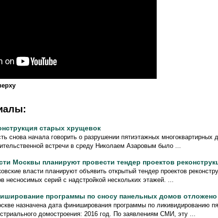
верху
иалы:
онструкция старых хрущевок
ть снова начала говорить о разрушении пятиэтажных многоквартирных 
ительственной встречи в среду Николаем Азаровым было ...
сти Москвы планируют провести тендер проектов реконструк
овские власти планируют объявить открытый тендер проектов реконстр
в несносимых серий с надстройкой нескольких этажей. ...
иширование программы по сносу панельных домов отложено 
скве назначена дата финиширования программы по ликивидированию пя
стриального домостроения: 2016 год. По заявлениям СМИ, эту ...