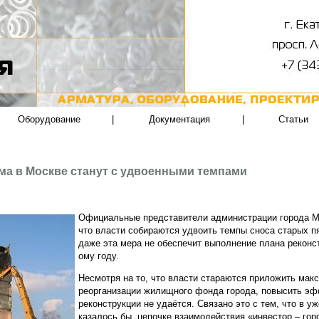
Оборудование
|
Документация
|
Статьи
ма в Москве станут с удвоенными темпами
Официальные представители администрации города М
что власти собираются удвоить темпы сноса старых п
даже эта мера не обеспечит выполнение плана реконст
ому году.
Несмотря на то, что власти стараются приложить мак
реорганизации жилищного фонда города, повысить э
реконструкции не удаётся. Связано это с тем, что в у
казалось бы, цепочке взаимодействия «инвестор – гор