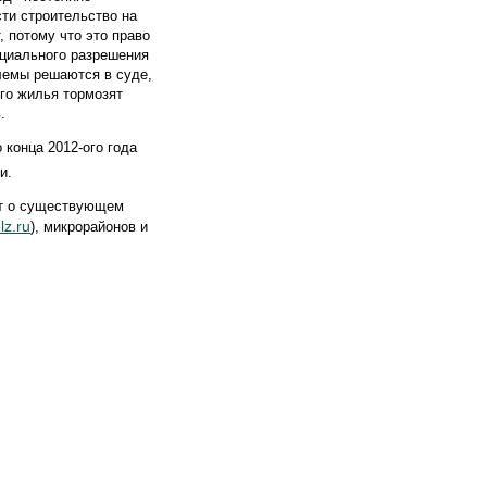
сти строительство на
 потому что это право
циального разрешения
блемы решаются в суде,
ого жилья тормозят
.
 конца 2012-ого года
и.
ет о существующем
lz.ru
), микрорайонов и