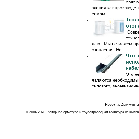
являю
здания как производст
самом ...
Тепл
отоп
Совре
техно
дают. Мы не можем пре
отопления. На ...
Что 
испо
кабе
Это н
являются необходимым
силового, телевизионног
Новости
/
Документы
© 2004-2026. Запорная арматура и трубопроводная арматура от компа