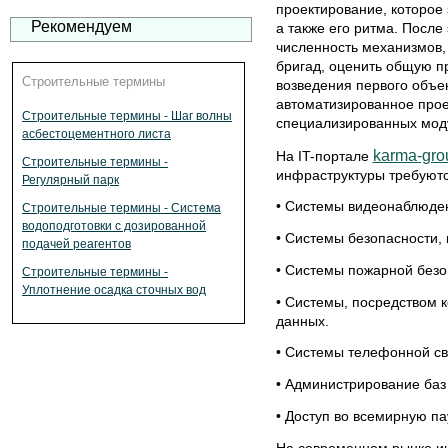
проектирование, которое 
Рекомендуем
а также его ритма. После
численность механизмов,
бригад, оценить общую п
Строительные термины
возведения первого объект
автоматизированное про
Строительные термины - Шаг волны
специализированных мод
асбестоцементного листа
karma-gro
На IT-портале
Строительные термины -
инфраструктуры требуют
Регулярный парк
• Системы видеонаблюде
Строительные термины - Система
водоподготовки с дозированной
• Системы безопасности, 
подачей реагентов
• Системы пожарной безо
Строительные термины -
Уплотнение осадка сточных вод
• Системы, посредством 
данных.
• Системы телефонной св
• Администрирование баз 
• Доступ во всемирную па
На современном рынке и