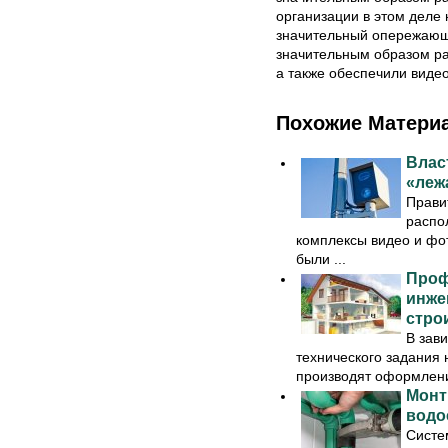
организации в этом деле
значительный опережающи
значительным образом ра
а также обеспечили виде
Похожие Матери
Влас
«леж
Прави
распо
комплексы видео и фо
были ...
Проф
инже
стро
В зави
технического задания 
производят оформление
Монт
водо
Систе