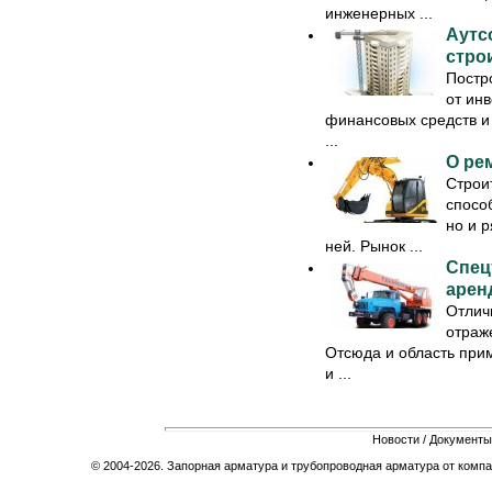
инженерных ...
Аутс
стро
Постр
от ин
финансовых средств и 
...
О ре
Строи
спосо
но и 
ней. Рынок ...
Спец
арен
Отлич
отраж
Отсюда и область прим
и ...
Новости
/
Документы
© 2004-2026. Запорная арматура и трубопроводная арматура от компа