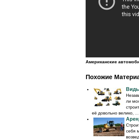
Американские автомобил
Похожие Матери
Виды
Незав
ли мо
строи
её довольно велико, ...
Арен
Строи
себя 
возве