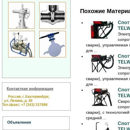
Похожие Матери
Спот
TELWI
Элект
сопро
сварки), управляемая
для ...
Спот
TELWI
Элект
сопро
сварки), управляемая
для ...
Контактная информация
Спот
TELWI
Россия, г. Екатеринбург,
ул. Ленина, д. 40
Сваро
Тел./факс: +7 (343) 337896
сопро
сварки), с технологие
средней ...
Объявления
Спот
TELW