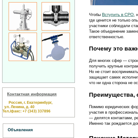
Вступить в СРО
Чтобы
, 
где ценится не только оп
участники соблюдали ста
Такое объединение заменя
ответственностью.
Почему это важн
Для многих сфер — строи
получить крупные контра
Но не стоит воспринимат
защищает самих исполнит
что ни одна сторона не о
Преимущества, 
Контактная информация
Россия, г. Екатеринбург,
Помимо юридических форм
ул. Ленина, д. 40
Тел./факс: +7 (343) 337896
участия в профессиональ
— делятся контактами, р
Именно так рождается до
Объявления