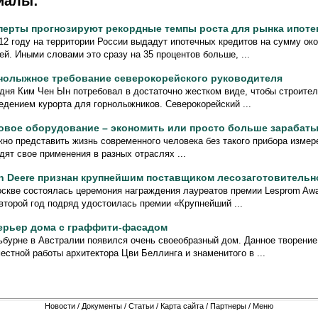
иалы:
перты прогнозируют рекордные темпы роста для рынка ипоте
12 году на территории России выдадут ипотечных кредитов на сумму ок
ей. Иными словами это сразу на 35 процентов больше, ...
нолыжное требование северокорейского руководителя
дня Ким Чен Ын потребовал в достаточно жестком виде, чтобы строител
едением курорта для горнолыжников. Северокорейский ...
овое оборудование – экономить или просто больше зарабат
но представить жизнь современного человека без такого прибора измере
дят свое применения в разных отраслях ...
n Deere признан крупнейшим поставщиком лесозаготовительн
скве состоялась церемония награждения лауреатов премии Lesprom Awar
второй год подряд удостоилась премии «Крупнейший ...
ерьер дома с граффити-фасадом
бурне в Австралии появился очень своеобразный дом. Данное творение
естной работы архитектора Цви Беллинга и знаменитого в ...
Новости
/
Документы
/
Статьи
/
Карта сайта
/
Партнеры
/
Меню