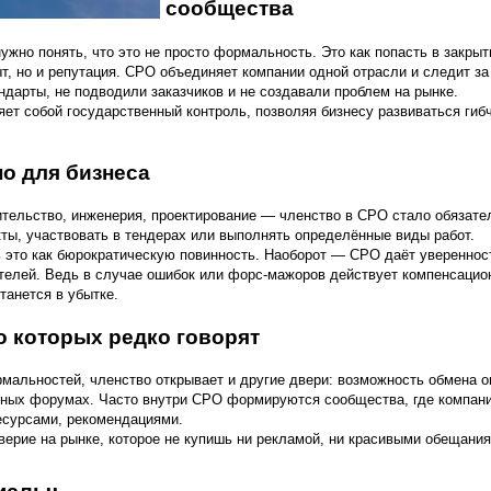
сообщества
нужно понять, что это не просто формальность. Это как попасть в закры
ыт, но и репутация. СРО объединяет компании одной отрасли и следит за
ндарты, не подводили заказчиков и не создавали проблем на рынке.
ет собой государственный контроль, позволяя бизнесу развиваться гибч
о для бизнеса
тельство, инженерия, проектирование — членство в СРО стало обязате
кты, участвовать в тендерах или выполнять определённые виды работ.
ь это как бюрократическую повинность. Наоборот — СРО даёт уверенност
елей. Ведь в случае ошибок или форс-мажоров действует компенсацио
станется в убытке.
о которых редко говорят
альностей, членство открывает и другие двери: возможность обмена о
ных форумах. Часто внутри СРО формируются сообщества, где компани
есурсами, рекомендациями.
верие на рынке, которое не купишь ни рекламой, ни красивыми обещани