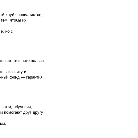
тый клуб специалистов,
 тем, чтобы их
е, но с
льным. Без него нельзя
ь заказчику и
нный фонд — гарантия,
пытом, обучения,
и помогают друг другу
ями.