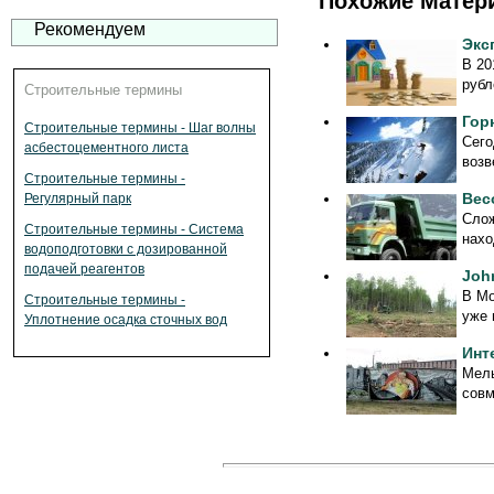
Похожие Матер
Рекомендуем
Экс
В 20
рубл
Строительные термины
Гор
Строительные термины - Шаг волны
Сего
асбестоцементного листа
возв
Строительные термины -
Вес
Регулярный парк
Слож
Строительные термины - Система
нахо
водоподготовки с дозированной
подачей реагентов
Joh
В Мо
Строительные термины -
уже 
Уплотнение осадка сточных вод
Инт
Мель
совм