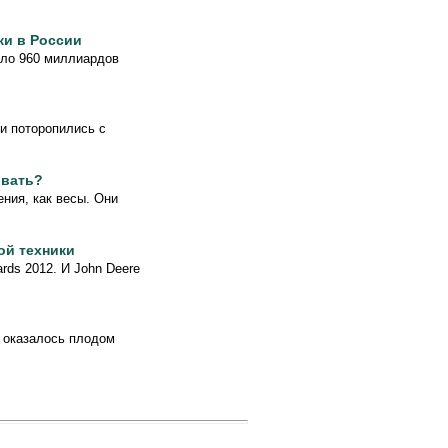
ки в России
оло 960 миллиардов
и поторопились с
ывать?
ния, как весы. Они
ой техники
ds 2012. И John Deere
 оказалось плодом