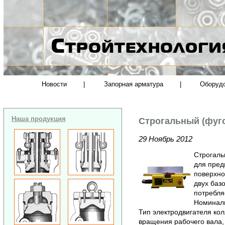
Новости
|
Запорная арматура
|
Оборуд
Наша продукция
Строгальный (фуг
29 Ноябрь 2012
Строгаль
для пред
поверхно
двух баз
потребля
Номиналь
Тип электродвигателя ко
вращения рабочего вала,