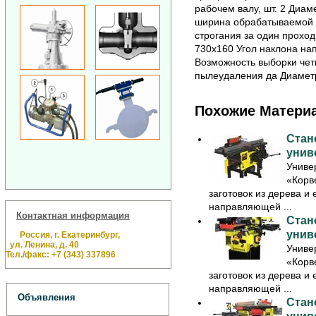
рабочем валу, шт. 2 Диа
ширина обрабатываемой з
строгания за один проход
730х160 Угол наклона нап
Возможность выборки чет
пылеудаления да Диаметр
Похожие Матери
Стан
унив
Униве
«Корв
заготовок из дерева и 
направляющей ...
Контактная информация
Стан
унив
Россия, г. Екатеринбург,
ул. Ленина, д. 40
Униве
Тел./факс: +7 (343) 337896
«Корв
заготовок из дерева и 
направляющей ...
Объявления
Стан