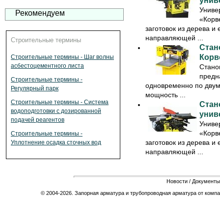
унив
Униве
Рекомендуем
«Корв
заготовок из дерева и 
направляющей ...
Строительные термины
Стан
Корв
Строительные термины - Шаг волны
асбестоцементного листа
Стано
предн
Строительные термины -
одновременно по двум
Регулярный парк
мощность ...
Строительные термины - Система
Стан
водоподготовки с дозированной
унив
подачей реагентов
Униве
«Корв
Строительные термины -
заготовок из дерева и 
Уплотнение осадка сточных вод
направляющей ...
Новости
/
Документы
© 2004-2026. Запорная арматура и трубопроводная арматура от компа