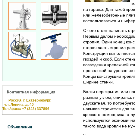
м
на гараже. Для такой кр
или железобетонные пли
воспользоваться и шифе
С чего стоит начинать ст
Первым делом необходимо
стропил. Один конец конс
вторая часть стропил ра
Конструкция выполняется
гвоздей и скоб. Если сте
возведения крепежной ко
проволокой на уровне чет
Концы конструкции крепят
ширине стенки.
Балки перекрытия или на
Контактная информация
разным углом, опираясь 
Россия, г. Екатеринбург,
двускатная, то потребует
ул. Ленина, д. 40
навыков строителя для эт
Тел./факс: +7 (343) 337896
крепкого помощника, а лу
используются экономична
такого вида кровли не ну
Объявления