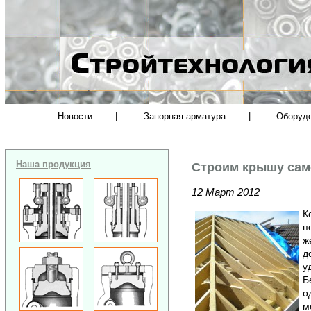
Новости
|
Запорная арматура
|
Оборуд
Наша продукция
Строим крышу сам
12 Март 2012
К
п
ж
д
у
Б
о
м