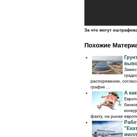
За что могут оштрафов
Похожие Матери
Грун
выво
Замес
градо
распоряжение, соглас
график ...
А ка
Европ
банков
конку
факту, на рынке европе
Рабо
"Ека
милл