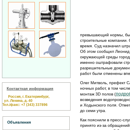
превышающий нормы, бы
строительные компании. 
время. Суд назначил штр
Об этом сообщил Леонид 
окружающей среды города
именно оштрафовали стро
разрешительные докумен
работ были отменены вп
Олег Митволь, префект С
ночных работ, в том числ
Контактная информация
подро
монтаж 3D полов (
Россия, г. Екатеринбург,
возведения водопроводно
ул. Ленина, д. 40
Тел./факс: +7 (343) 337896
и Ходынского поля. Отмет
до семи утра.
Как пояснили в пресс-сл
Объявления
принято из-за обращений