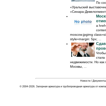
По со
«Уральский выставочн
«Синара-Девелопмент»
Москв
отме
a href
conten
moscow.jpgimg class=si
style=margin: 5px; ...
Сдав
пров
Чтобы
стала 
недвижимости. Но как 
Москвы, ...
Новости
/
Документы
© 2004-2026. Запорная арматура и трубопроводная арматура от компа