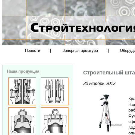
Новости
|
Запорная арматура
|
Оборуд
Наша продукция
Строительный штат
30 Ноябрь 2012
Кра
На
раб
Фун
сф
Код
опи