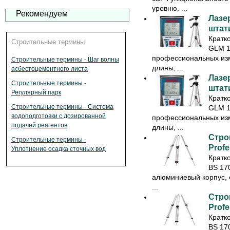
уровню. ...
Рекомендуем
Лазе
штат
Кратк
Строительные термины
GLM 1
профессиональных изм
Строительные термины - Шаг волны
длины, ...
асбестоцементного листа
Лазе
Строительные термины -
штат
Регулярный парк
Кратк
Строительные термины - Система
GLM 1
водоподготовки с дозированной
профессиональных изм
подачей реагентов
длины, ...
Стро
Строительные термины -
Profe
Уплотнение осадка сточных вод
Кратк
BS 170
алюминиевый корпус, 
...
Стро
Profe
Кратк
BS 170