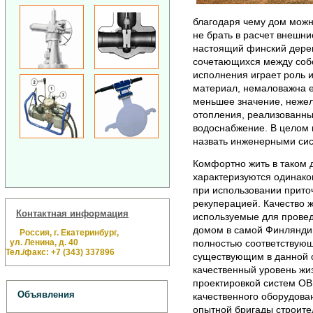
благодаря чему дом можн
не брать в расчет внешни
настоящий финский дерев
сочетающихся между соб
исполнения играет роль 
материал, немаловажна е
меньшее значение, нежел
отопления, реализованные
водоснабжение. В целом 
назвать инженерными сис
Комфортно жить в таком 
характеризуются одинако
при использовании прито
рекуперацией. Качество 
Контактная информация
используемые для провед
домом в самой Финляндии
Россия, г. Екатеринбург,
ул. Ленина, д. 40
полностью соответствую
Тел./факс: +7 (343) 337896
существующим в данной о
качественный уровень жи
проектировкой систем ОВ
Объявления
качественного оборудова
опытной бригады строите