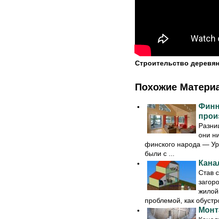
Строительство деревян
Похожие Матери
Финн
прои
Разни
они н
финского народа — Ур
были с ...
Кана
Став 
загор
жилой
проблемой, как обустро
Монт