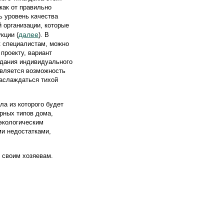
как от правильно
ь уровень качества
 организации, которые
далее
кции (
). В
к специалистам, можно
проекту, вариант
здания индивидуального
является возможность
наслаждаться тихой
ла из которого будет
рных типов дома,
 экологическим
ми недостатками,
 своим хозяевам.