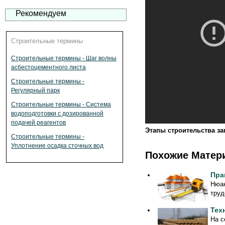
Рекомендуем
Строительные термины
Строительные термины - Шаг волны
асбестоцементного листа
Строительные термины -
Регулярный парк
Строительные термины - Система
водоподготовки с дозированной
подачей реагентов
Этапы строительства за
Строительные термины -
Уплотнение осадка сточных вод
Похожие Матер
Пра
Нюан
труд
Тех
На с