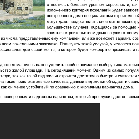
отнестись с большим уровнем серьезности, так 
изложенного критерия пожеланий будет зависет
построенного дома специалистами строительной
могут даже предоставлять свои металлоконстру
большинстве случаев, обращаясь за помощью 
заняться строительством дома по уже готовому 
т из числа представленных ему компанией, или же возможет вариант, со
о всем пожеланиями заказчика. Пользуясь такой услугой, у человека по
ссионалов дом своей мечты, в котором будет комфортно проживать и 
одного дома, очень важно уделить особое внимание выбору типа материа
ьство жилой площади. На сегодняшний момент. Одним из самых популя
тедж, так как такой вид жилья строится достаточно быстро и считается
 на такие привлекательные качества, данный вид жилья обладает и свои
к как он менее устойчивый по сравнению с кирпичным вариантом дома.
ся проверенным и надежным вариантом, который прослужит долгое время