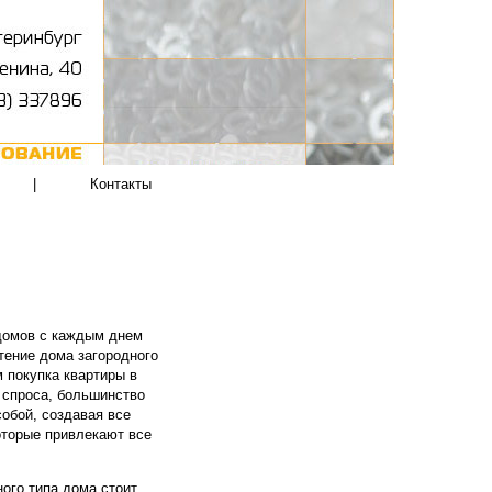
|
Контакты
 домов с каждым днем
етение дома загородного
м покупка квартиры в
м спроса, большинство
обой, создавая все
оторые привлекают все
ного типа дома стоит