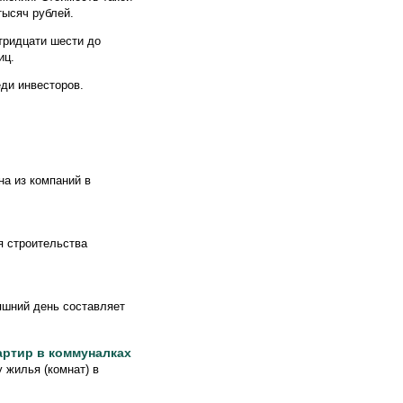
тысяч рублей.
тридцати шести до
иц.
еди инвесторов.
на из компаний в
я строительства
яшний день составляет
артир в коммуналках
у жилья (комнат) в