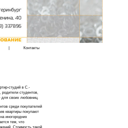
|
Контакты
ртир-студий в С.-
, родители студентов,
е для своих любовниц.
нтов среди покупателей
аев квартиры покупают
 на иногородних
ется тем, что
ожений. Стоимость такой