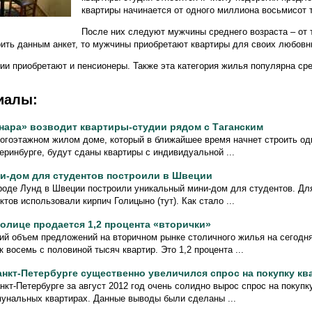
квартиры начинается от одного миллиона восьмисот 
После них следуют мужчины среднего возраста – от 
ерить данным анкет, то мужчины приобретают квартиры для своих любовн
дии приобретают и пенсионеры. Также эта категория жилья популярна ср
иалы:
нара» возводит квартиры-студии рядом с Таганским
огоэтажном жилом доме, который в ближайшее время начнет строить од
еринбурге, будут сданы квартиры с индивидуальной ...
и-дом для студентов построили в Швеции
роде Лунд в Швеции построили уникальный мини-дом для студентов. Дл
ктов использовали кирпич Голицыно (тут). Как стало ...
толице продается 1,2 процента «вторички»
й объем предложений на вторичном рынке столичного жилья на сегодн
к восемь с половиной тысяч квартир. Это 1,2 процента ...
анкт-Петербурге существенно увеличился спрос на покупку кв
нкт-Петербурге за август 2012 год очень солидно вырос спрос на покупк
унальных квартирах. Данные выводы были сделаны ...