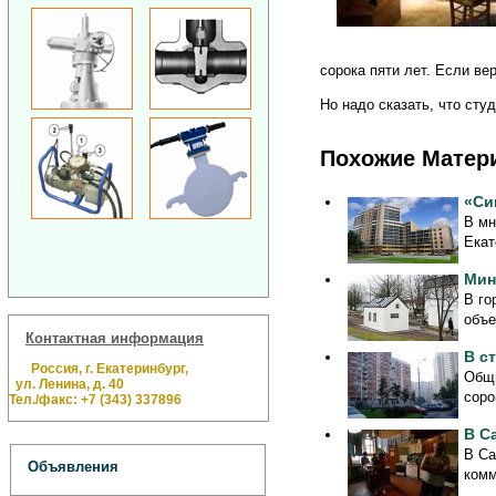
сорока пяти лет. Если в
Но надо сказать, что сту
Похожие Матер
«Си
В мн
Екат
Мин
В го
объе
Контактная информация
В с
Россия, г. Екатеринбург,
Общи
ул. Ленина, д. 40
соро
Тел./факс: +7 (343) 337896
В С
В Са
Объявления
комм