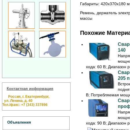
Габариты: 420x370x180 мм
Ремень, держатель элект
массы
Похожие Матери
Свар
140
Напря
мощно
хода: 60 В; Диапазон ре
Свар
205 
Встро
Контактная информация
поднят
В; Потребляемая мощно
Россия, г. Екатеринбург,
Свар
ул. Ленина, д. 40
Тел./факс: +7 (343) 337896
проф
Напря
мощно
Объявления
хода: 90 В; Диапазон ре