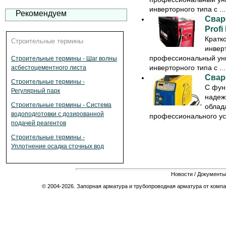
инверторного типа с ...
Рекомендуем
Свар
Profi
Кратк
Строительные термины
инверт
профессиональный ун
Строительные термины - Шаг волны
инверторного типа с ...
асбестоцементного листа
Свар
Строительные термины -
С фун
Регулярный парк
надеж
Строительные термины - Система
облад
водоподготовки с дозированной
профессионального уст
подачей реагентов
Строительные термины -
Уплотнение осадка сточных вод
Новости
/
Документы
© 2004-2026. Запорная арматура и трубопроводная арматура от компа