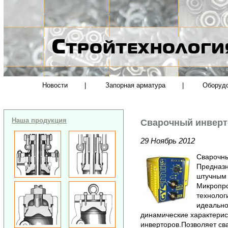
Новости
|
Запорная арматура
|
Оборуд
Наша продукция
Сварочный инверт
29 Ноябрь 2012
Сварочны
Предназн
штучным 
Микропро
технолог
идеально
динамические характерис
инверторов.Позволяет св