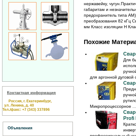
нержавейку, чугун.Практи
габаритам и незначитель
предохранитель типа АМ)
преобразования 82 кГц С
мм Класс изоляции H Кла
Похожие Матери
Свар
Для б
испол
ручно
для аргонной дуговой с
Свар
Предн
Контактная информация
ручно
рутил
Россия, г. Екатеринбург,
ул. Ленина, д. 40
Микропроцессорное ...
Тел./факс: +7 (343) 337896
Свар
Profi
Кратк
Объявления
инверт
профессиональный ун