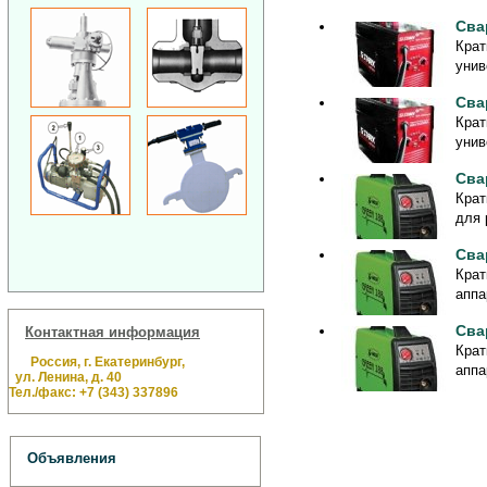
Сва
Крат
унив
Сва
Крат
унив
Сва
Крат
для 
Сва
Крат
аппа
Сва
Контактная информация
Крат
Россия, г. Екатеринбург,
аппа
ул. Ленина, д. 40
Тел./факс: +7 (343) 337896
Объявления