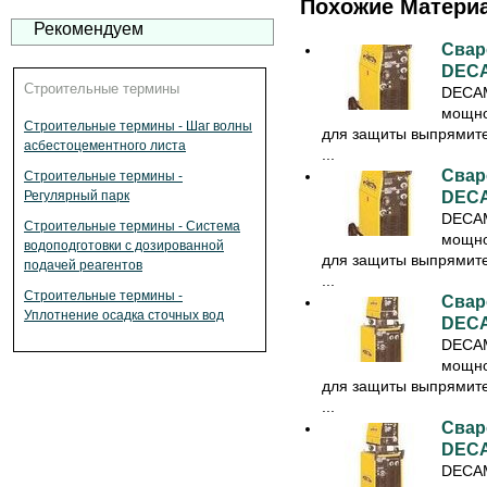
Похожие Матери
Рекомендуем
Свар
DECA
Строительные термины
DECAM
мощно
Строительные термины - Шаг волны
для защиты выпрямител
асбестоцементного листа
...
Свар
Строительные термины -
DECA
Регулярный парк
DECAM
Строительные термины - Система
мощно
водоподготовки с дозированной
для защиты выпрямител
подачей реагентов
...
Строительные термины -
Свар
Уплотнение осадка сточных вод
DECA
DECAM
мощно
для защиты выпрямител
...
Свар
DECA
DECAM