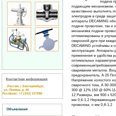
подача п
подающим механизмом, ч
качественно выполнять п
электродом в среде защи
аппараты DECAMING обор
подачи проволоки, так и
механизма подачи провол
оптимизированы и улучше
сварочной дуги при кажд
DECAMING устойчивы и н
эксплуатации. Аппараты 
применения и удобства р
оптимальных параметров 
современнымтребованиям
сваривании металла. Вхо
предохранитель, А 25 По
Контактная информация
Напряжение холостого хо
сварочного тока, А 30-30
Россия, г. Екатеринбург,
300 @ 12% 150 @ 60% 11
ул. Ленина, д. 40
Тел./факс: +7 (343) 337896
12 Размеры, мм 900 х 520 
мм 0,6-1,2 Нержавеющая 
проволока, o мм 0,8-1,2
Объявления