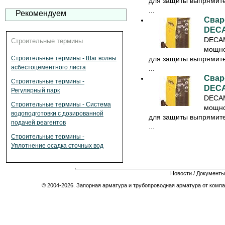
для защиты выпрямител
...
Рекомендуем
Свар
DECA
DECAM
Строительные термины
мощно
для защиты выпрямител
Строительные термины - Шаг волны
асбестоцементного листа
...
Свар
Строительные термины -
DECA
Регулярный парк
DECAM
Строительные термины - Система
мощно
водоподготовки с дозированной
для защиты выпрямител
подачей реагентов
...
Строительные термины -
Уплотнение осадка сточных вод
Новости
/
Документы
© 2004-2026. Запорная арматура и трубопроводная арматура от компа