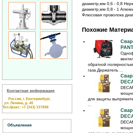
диаметр,мм 0,6 - 0,8 Не
диаметр,мм 0,8 - 1 Алюм
Флюсовая проволока диам
Похожие Матери
Свар
PANT
Одноф
венти
обратной полярностью
газа.Держатель ...
Свар
DECA
DECAM
Контактная информация
мощно
для защиты выпрямител
Россия, г. Екатеринбург,
ул. Ленина, д. 40
...
Тел./факс: +7 (343) 337896
Свар
DECA
DECAM
Объявления
мощно