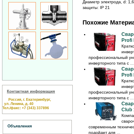
Диаметр электрода, d: 1,6
защиты: IP 21
Похожие Матери
Свар
Profi
Кратк
инверт
профессиональный ун
инверторного типа с ...
Свар
Profi
Кратк
инверт
Контактная информация
профессиональный ун
инверторного типа с ...
Россия, г. Екатеринбург,
Свар
ул. Ленина, д. 40
Тел./факс: +7 (343) 337896
Club 
Компа
сваро
Объявления
современным техничес
подойдет для ...