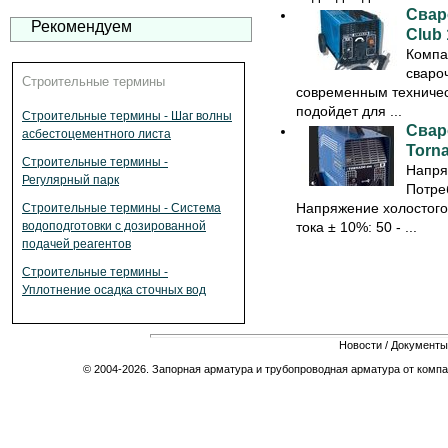
Свар
Рекомендуем
Club 
Компа
сваро
Строительные термины
современным техничес
подойдет для ...
Строительные термины - Шаг волны
Свар
асбестоцементного листа
Torn
Строительные термины -
Напряж
Регулярный парк
Потре
Напряжение холостого 
Строительные термины - Система
тока ± 10%: 50 - ...
водоподготовки с дозированной
подачей реагентов
Строительные термины -
Уплотнение осадка сточных вод
Новости
/
Документы
© 2004-2026. Запорная арматура и трубопроводная арматура от компа