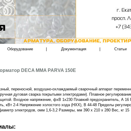
Оборудование
|
Документация
|
Статьи
орматор DECA MMA PARVA 150E
зный, переносной, воздушно-охлаждаемый сварочный аппарат переменн
(ручная дуговая сварка покрытыми электродами). Плавное регулирование
щитой. Входное напряжение, фхВ 1х230 Плавкий предохранитель, А 16
ь, кВт 2-4 Напряжение холостого хода (НХХ), В 44-48 Пределы регулиро
Диаметр электродов, oмм 1,6-3,2 Размеры, мм 390 х 210 х 280 Вес, кг 15
иалы: