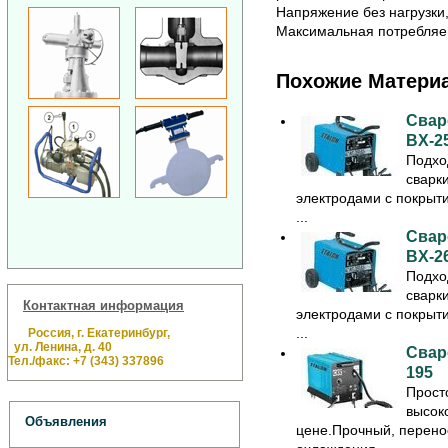
Напряжение без нагрузки,
Максимальная потребляем
Похожие Матери
Свар
BX-2
Подхо
сварк
электродами с покрыт
...
Свар
BX-2
Подхо
сварк
Контактная информация
электродами с покрыт
...
Россия, г. Екатеринбург,
ул. Ленина, д. 40
Свар
Тел./факс: +7 (343) 337896
195
Прост
высок
Объявления
цене.Прочный, перено