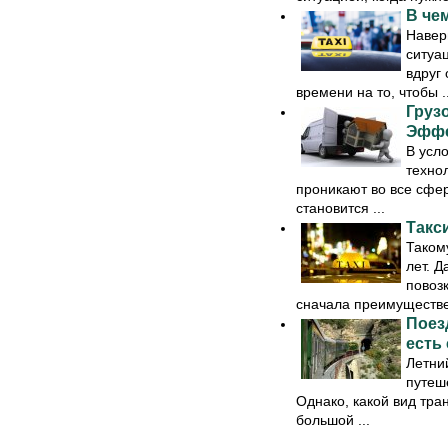
В че
Навер
ситуац
вдруг
времени на то, чтобы ..
Грузо
Эффе
В усл
техно
проникают во все сфер
становится ...
Такс
Таком
лет. 
повоз
сначала преимуществен
Поез
есть
Летни
путеш
Однако, какой вид тра
большой ...