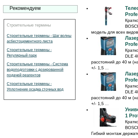
Рекомендуем
Теле
Profe
Кратк
Строительные термины
BOSCH
модель для всех видов
Строительные термины - Шаг волны
Лазе
асбестоцементного листа
Profe
Строительные термины -
Кратк
Регулярный парк
DLE 40
расстояний до 40 м (н
Строительные термины - Система
+/- 1,5 ...
водоподготовки с дозированной
Лазе
подачей реагентов
Profe
Строительные термины -
Кратк
Уплотнение осадка сточных вод
DLE 40
расстояний до 40 м (н
+/- 1,5 ...
Унив
1 Pro
Кратк
BOSCH
Гибкий монтаж держат