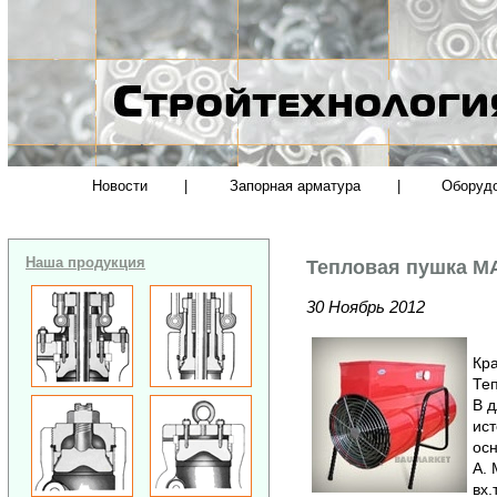
Новости
|
Запорная арматура
|
Оборуд
Наша продукция
Тепловая пушка М
30 Ноябрь 2012
Кра
Те
В д
ист
осн
А. 
вх.