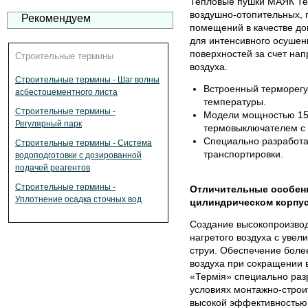
Тепловые пушки МАЯК Те
воздушно-отопительных, 
Рекомендуем
помещений в качестве доп
для интенсивного осушен
поверхностей за счет нап
Строительные термины
воздуха.
Строительные термины - Шаг волны
Встроенный терморегу
асбестоцементного листа
температуры.
Строительные термины -
Модели мощностью 15 
Регулярный парк
термовыключателем с
Специально разработа
Строительные термины - Система
транспортировки.
водоподготовки с дозированной
подачей реагентов
Строительные термины -
Отличительные особенн
Уплотнение осадка сточных вод
цилиндрическом корпус
Создание высокопроизвод
нагретого воздуха с уве
струи. Обеспечение боле
воздуха при сокращении 
«Термія» специально раз
условиях монтажно-строи
высокой эффективностью 