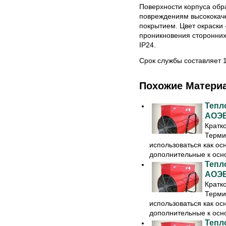
Поверхности корпуса обр
повреждениям высокока
покрытием. Цвет окраски 
проникновения сторонних
IP24.
Срок службы составляет 1
Похожие Матери
Тепл
АОЭВ
Кратк
Терми
использоваться как ос
дополнительные к осно
Тепл
АОЭВ
Кратк
Терми
использоваться как ос
дополнительные к осно
Тепл