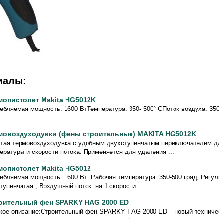
иалы:
мопистолет Makita HG5012K
ебляемая мощность: 1600 ВтТемпература: 350- 500° CПоток воздуха: 350
мовоздуходувки (фены строительные) MAKITA HG5012K
тая термовоздуходувка с удобным двухступенчатым переключателем д
ературы и скорости потока. Применяется для удаления ...
мопистолет Makita HG5012
ебляемая мощность: 1600 Вт; Рабочая температура: 350-500 град; Регул
ступенчатая ; Воздушный поток: на 1 скорости: ...
оительный фен SPARKY HAG 2000 ED
кое описание:Строительный фен SPARKY HAG 2000 ED – новый техниче