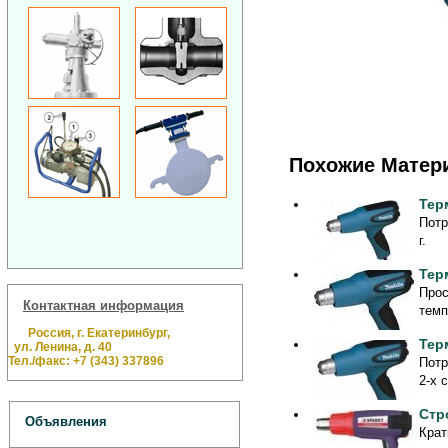
Похожие Матер
Тер
Потр
г.
Тер
Прос
Контактная информация
темп
Россия, г. Екатеринбург,
Тер
ул. Ленина, д. 40
Тел./факс: +7 (343) 337896
Потр
2-х 
Стр
Объявления
Крат