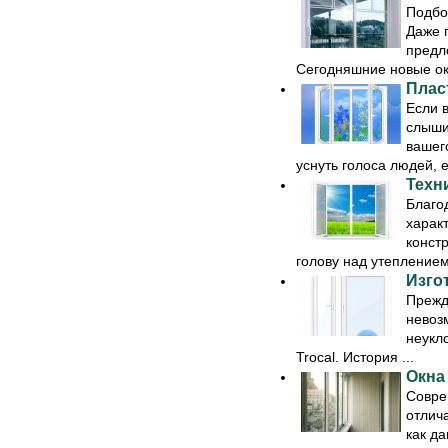
Подбо
Даже 
предл
Сегодняшние новые окн
Плас
Если 
слыши
вашег
уснуть голоса людей, е
Техн
Благо
харак
конст
голову над утеплением 
Изго
Прежде
невоз
неукл
Trocal. История ...
Окна
Совре
отлич
как д