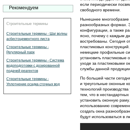
если периодически посвящ
Рекомендуем
свободного времени.
Нынешнее многообразие п
Строительные термины
разнообразных формах. Э
конфигурации, а также ра
Строительные термины - Шаг волны
ясно, почему с каждым дн
асбестоцементного листа
востребованы. Сегодня о
пластиковых конструкций.
Строительные термины -
немецкие профильные си
Регулярный парк
установить пластиковые 
Строительные термины - Система
уходе за пластиковыми о
водоподготовки с дозированной
службы данной продукции
подачей реагентов
По большей части сегодн
Строительные термины -
и треугольные оконные к
Уплотнение осадка сточных вод
технологий производства
тем, что в нестандартны
установить оконную раму.
использованию современн
создать окна разнообраз
будут использоваться в л