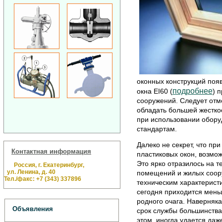
оконных конструкций поя
подробнее
окна EI60 (
) 
сооружений. Следует отме
обладать большей жестко
при использовании обору
стандартам.
Далеко не секрет, что п
Контактная информация
пластиковых окон, возмож
Это ярко отразилось на 
Россия, г. Екатеринбург,
ул. Ленина, д. 40
помещений и жилых соор
Тел./факс: +7 (343) 337896
техническим характерист
сегодня приходится мень
родного очага. Наверняка
Объявления
срок службы большинства 
этом, иногда удается даж