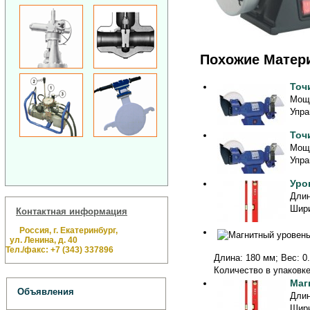
Похожие Матер
Точ
Мощн
Упра
Точ
Мощн
Упра
Уро
Длин
Шири
Контактная информация
Россия, г. Екатеринбург,
ул. Ленина, д. 40
Тел./факс: +7 (343) 337896
Длина: 180 мм; Вес: 0.
Количество в упаковке:
Маг
Объявления
Длин
Шири