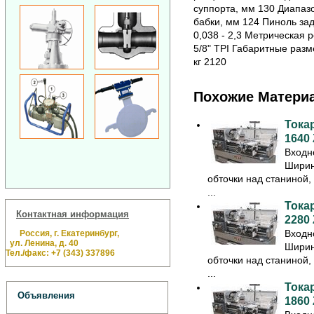
суппорта, мм 130 Диапазо
бабки, мм 124 Пиноль зад
0,038 - 2,3 Метрическая р
5/8" TPI Габаритные разм
кг 2120
Похожие Матери
Тока
1640
Входн
Ширин
обточки над станиной
...
Тока
Контактная информация
2280
Входн
Россия, г. Екатеринбург,
ул. Ленина, д. 40
Ширин
Тел./факс: +7 (343) 337896
обточки над станиной
...
Тока
Объявления
1860