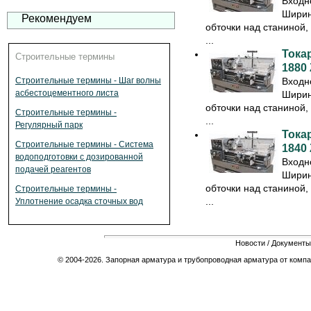
Входн
Ширин
Рекомендуем
обточки над станиной
...
Тока
Строительные термины
1880
Входн
Строительные термины - Шаг волны
асбестоцементного листа
Ширин
обточки над станиной
Строительные термины -
...
Регулярный парк
Тока
Строительные термины - Система
1840
водоподготовки с дозированной
Входн
подачей реагентов
Ширин
обточки над станиной
Строительные термины -
...
Уплотнение осадка сточных вод
Новости
/
Документы
© 2004-2026. Запорная арматура и трубопроводная арматура от компа