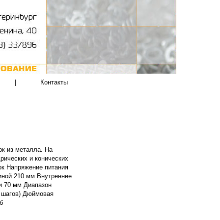
|
Контакты
ок из металла. На
рических и конических
вок Напряжение питания
иной 210 мм Внутреннее
и 70 мм Диапазон
11 шагов) Дюймовая
б