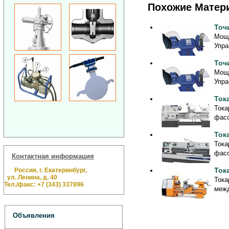
Похожие Матер
Точ
Мощн
Упра
Точ
Мощн
Упра
Ток
Тока
фасо
Ток
Тока
фасо
Контактная информация
Ток
Россия, г. Екатеринбург,
ул. Ленина, д. 40
Тока
Тел./факс: +7 (343) 337896
межд
Объявления