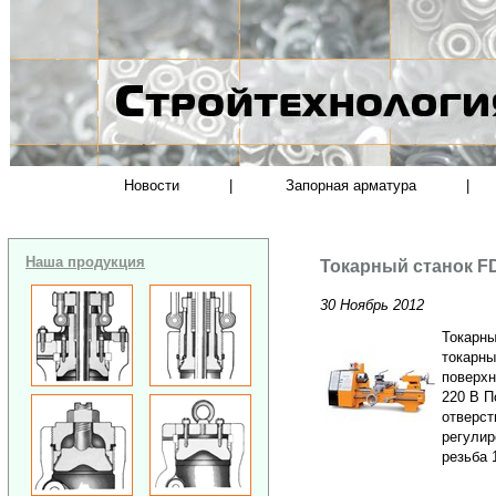
Новости
|
Запорная арматура
|
Наша продукция
Токарный станок FD
30 Ноябрь 2012
Токарны
токарны
поверхн
220 В П
отверст
регулир
резьба 