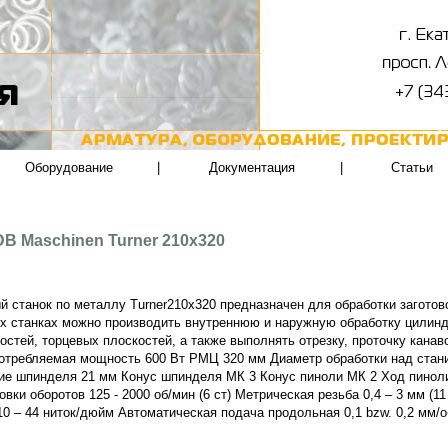
Оборудование
|
Документация
|
Статьи
B Maschinen Turner 210x320
й станок по металлу Turner210x320 предназначен для обработки заготов
х станках можно производить внутреннюю и наружную обработку цилинд
остей, торцевых плоскостей, а также выполнять отрезку, проточку кана
отребляемая мощность 600 Вт РМЦ 320 мм Диаметр обработки над стан
ие шпинделя 21 мм Конус шпинделя МК 3 Конус пиноли МК 2 Ход пинол
овки оборотов 125 - 2000 об/мин (6 ст) Метрическая резьба 0,4 – 3 мм (
10 – 44 ниток/дюйм Автоматическая подача продольная 0,1 bzw. 0,2 мм/о