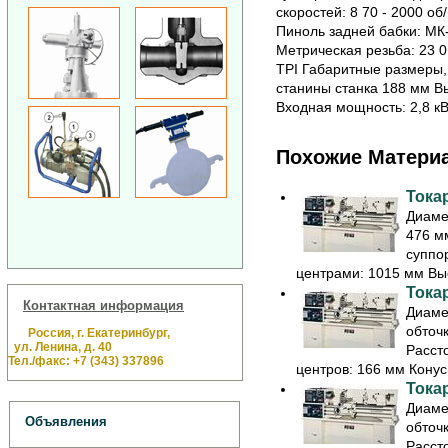
скоростей: 8 70 - 2000 о
Пиноль задней бабки: МК-
Метрическая резьба: 23 0
TPI Габаритные размеры,
станины станка 188 мм Вы
Входная мощность: 2,8 кВт
Похожие Матери
Тока
Диаме
476 м
суппо
центрами: 1015 мм Выс
Тока
Контактная информация
Диаме
обточ
Россия, г. Екатеринбург,
ул. Ленина, д. 40
Расст
Тел./факс: +7 (343) 337896
центров: 166 мм Конус 
Тока
Диаме
Объявления
обточ
Расст