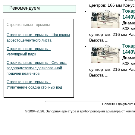
центров: 166 мм Конус 
Рекомендуем
Тока
1440
Диаме
Строительные термины
508 м
суппортом: 216 мм Ра
Строительные термины - Шаг волны
Высота ...
асбестоцементного листа
Тока
Строительные термины -
1440
Регулярный парк
Диаме
Строительные термины - Система
508 м
водоподготовки с дозированной
суппортом: 216 мм Ра
подачей реагентов
Высота ...
Строительные термины -
Уплотнение осадка сточных вод
Новости
/
Документы
© 2004-2026. Запорная арматура и трубопроводная арматура от компа