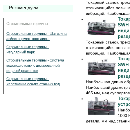
Токарный станок, тре
Рекомендуем
отличающийся повышен
вибраций. Наибольшая 
Тока
Строительные термины
SWH 
инди
Строительные термины - Шаг волны
резц
асбестоцементного листа
Токарный станок, тре
Строительные термины -
отличающийся повышен
Регулярный парк
вибраций. Наибольшая 
Тока
Строительные термины - Система
SWH 
водоподготовки с дозированной
инди
подачей реагентов
резц
Строительные термины -
Наибольшая длина об
Уплотнение осадка сточных вод
Наибольший диаметр о
465 мм, над суппортом 
Тока
уcтр
Наибо
1000 
детали, мм над станин