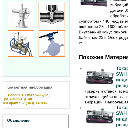
вибраций
детали 3
обрабаты
суппортом - 440, над вые
шпинделя 25 - 1600 об/м
Внутренний конус пиноли
бабки, мм 235, Электродв
кг
Похожие Матери
Тока
SWH 
инди
резц
Контактная информация
Токарный станок, тре
Россия, г. Екатеринбург,
отличающийся повышен
ул. Ленина, д. 40
вибраций. Наибольшая 
Тел./факс: +7 (343) 337896
Тока
SWH 
инди
Объявления
резц