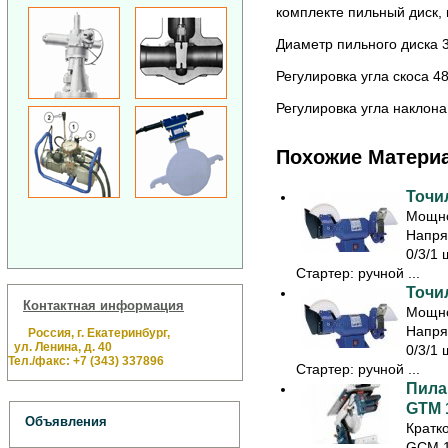
комплекте пильный диск,
Диаметр пильного диска 
Регулировка угла скоса 48 
Регулировка угла наклона 4
Похожие Матери
Точил
Мощно
Напря
0/3/1 
Стартер: ручной ...
Точил
Контактная информация
Мощно
Напря
Россия, г. Екатеринбург,
ул. Ленина, д. 40
0/3/1 
Тел./факс: +7 (343) 337896
Стартер: ручной ...
Пила
GTM 
Объявления
Кратк
GCM 1