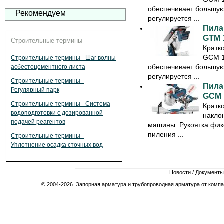
обеспечивает большую
Рекомендуем
регулируется ...
Пила
GTM 
Строительные термины
Кратк
GCM 1
Строительные термины - Шаг волны
обеспечивает большую
асбестоцементного листа
регулируется ...
Строительные термины -
Пила
Регулярный парк
GCM 
Строительные термины - Система
Кратк
водоподготовки с дозированной
накло
подачей реагентов
машины. Рукоятка фик
пиления ...
Строительные термины -
Уплотнение осадка сточных вод
Новости
/
Документы
© 2004-2026. Запорная арматура и трубопроводная арматура от компа