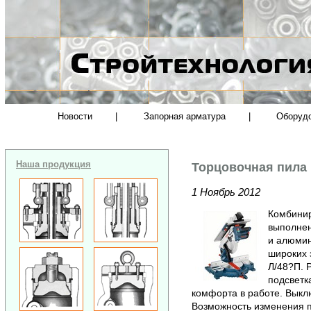
Новости
|
Запорная арматура
|
Оборуд
Наша продукция
Торцовочная пила
1 Ноябрь 2012
Комбинир
выполнен
и алюмин
широких з
Л/48?П. 
подсветк
комфорта в работе. Выкл
Возможность изменения 