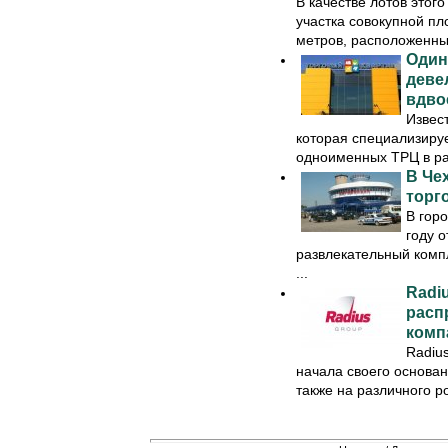
В качестве лотов этог
участка совокупной п
метров, расположенные 
Один
деве
вдво
Извес
которая специализируе
одноименных ТРЦ в раз
В Че
торг
В горо
году 
развлекательный комп
...
Radi
расп
комп
Radiu
начала своего основан
также на различного ро