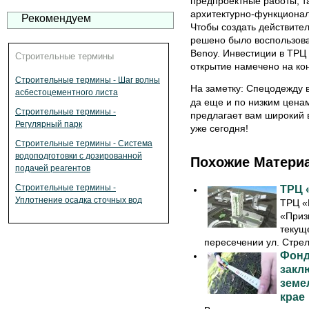
предпроектные работы, т
архитектурно-функциона
Рекомендуем
Чтобы создать действите
решено было воспользов
Benoy. Инвестиции в ТРЦ 
Строительные термины
открытие намечено на кон
Строительные термины - Шаг волны
На заметку: Спецодежду 
асбестоцементного листа
да еще и по низким цена
Строительные термины -
предлагает вам широкий 
Регулярный парк
уже сегодня!
Строительные термины - Система
водоподготовки с дозированной
Похожие Матери
подачей реагентов
Строительные термины -
ТРЦ 
Уплотнение осадка сточных вод
ТРЦ «
«Приз
текущ
пересечении ул. Стрело
Фонд
закл
земе
крае