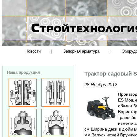
Новости
|
Запорная арматура
|
Оборуд
Наша продукция
Трактор садовый 
28 Ноябрь 2012
Производ
ES Мощнос
об/мин З
Вариатор
травосбо
измельча
см Ширина деки в дюймах 
мм Запуск ножей Вручную 