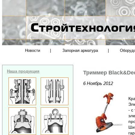
Новости
|
Запорная арматура
|
Оборуд
Наша продукция
Триммер Black&De
6 Ноябрь 2012
Кра
Эл
- с
эле
про
Ши
гар