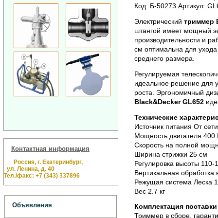
Код: Б-50273 Артикул: G
Электрический
триммер 
штангой имеет мощный эл
производительности и ра
см оптимальна для уход
среднего размера.
Регулируемая телескопич
идеальное решение для 
роста. Эргономичный диза
Black&Decker GL652
иде
Технические характерис
Источник питания От сети
Мощность двигателя 400 
Скорость на полной мощн
Контактная информация
Ширина стрижки 25 см
Россия, г. Екатеринбург,
Регулировка высоты 110-
ул. Ленина, д. 40
Вертикальная обработка к
Тел./факс: +7 (343) 337896
Режущая система Леска 1.
Вес 2.7 кг
Объявления
Комплектация поставки
Триммер в сборе, гарант