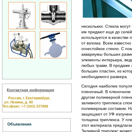
нескольких. Стекла могу
им придают еще до склей
используется в качестве
от взлома. Всем известн
огнестойкое стекло. С п
аквариумы больших разме
элементы интерьера, ведь
любых травм. В продаже э
больших пластин, из кот
необходимого размера.
Сегодня наиболее популя
Контактная информация
пленочный. В пленочном 
другом полимерной пленко
Россия, г. Екатеринбург,
ул. Ленина, д. 40
заливного триплекса сл
Тел./факс: +7 (343) 337896
полимерным составом. Над
защищают от УФ излучен
толщина триплекса. У пл
Объявления
этот материала предлага
Заливной триплекс может