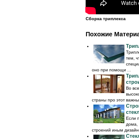
Сборка триплекса
Похожие Матери
Трип
Трипле
тем, ч
специ
оно при помощи ...
Трип
стро
Во вс
высок
страны про этот важный
Стро
стек
Если 
дома,
строений иным дизайн
Стек