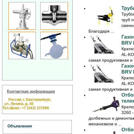
Труб
Трубо
труб 
сменн
Благодаря ...
Газон
BRV 
Кратк
AL-KO
самая продуктивная и 
Газон
BRV 
Кратк
AL-KO
самая продуктивная и 
Контактная информация
Отбо
Россия, г. Екатеринбург,
теле
ул. Ленина, д. 40
Кратк
Тел./факс: +7 (343) 337896
3260 
долбежных и демонта
механизмом и ...
Объявления
Отбо