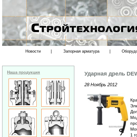
Новости
|
Запорная арматура
|
Оборуд
Наша продукция
Ударная дрель DE
28 Ноябрь 2012
Кра
Эле
До
Мод
про
Мощ
1 г