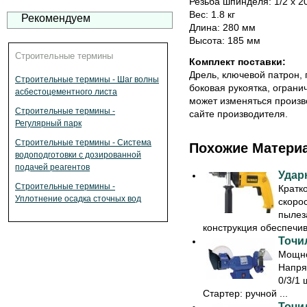
Резьба шпинделя: 1/2 x 2
Вес: 1.8 кг
Рекомендуем
Длина: 280 мм
Высота: 185 мм
Строительные термины
Комплект поставки:
Дрель, ключевой патрон,
Строительные термины - Шаг волны
боковая рукоятка, ограни
асбестоцементного листа
может изменяться произв
Строительные термины -
сайте производителя.
Регулярный парк
Строительные термины - Система
Похожие Матери
водоподготовки с дозированной
подачей реагентов
Удар
Строительные термины -
Кратк
Уплотнение осадка сточных вод
скоро
пылез
конструкция обеспечива
Точил
Мощно
Напря
0/3/1 
Стартер: ручной ...
Точил