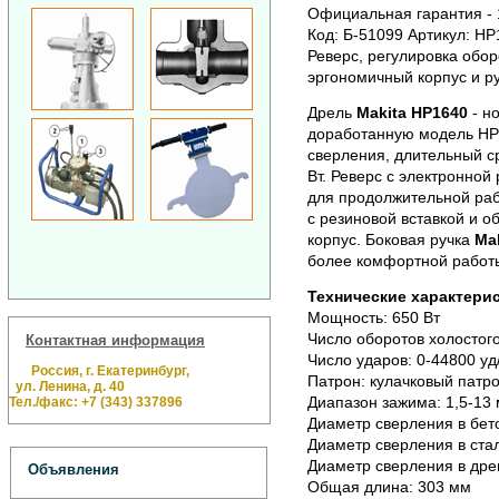
Официальная гарантия - 1
Код: Б-51099 Артикул: HP
Реверс, регулировка обор
эргономичный корпус и р
Дрель
Makita HP1640
- н
доработанную модель HP
сверления, длительный с
Вт. Реверс с электронной
для продолжительной ра
с резиновой вставкой и 
корпус. Боковая ручка
Ma
более комфортной работы
Технические характерис
Мощность: 650 Вт
Число оборотов холостого
Контактная информация
Число ударов: 0-44800 уд
Россия, г. Екатеринбург,
Патрон: кулачковый патр
ул. Ленина, д. 40
Диапазон зажима: 1,5-13
Тел./факс: +7 (343) 337896
Диаметр сверления в бет
Диаметр сверления в ста
Диаметр сверления в дре
Объявления
Общая длина: 303 мм