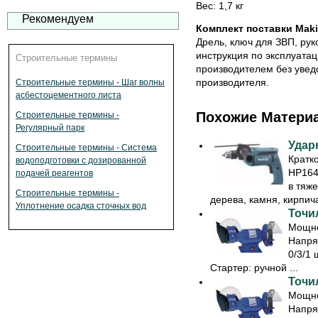
Вес: 1,7 кг
Рекомендуем
Комплект поставки Maki
Дрель, ключ для ЗВП, рук
инструкция по эксплуата
Строительные термины
производителем без увед
производителя.
Строительные термины - Шаг волны
асбестоцементного листа
Похожие Матери
Строительные термины -
Регулярный парк
Удар
Строительные термины - Система
Кратк
водоподготовки с дозированной
HP164
подачей реагентов
в тяж
Строительные термины -
дерева, камня, кирпича 
Уплотнение осадка сточных вод
Точил
Мощно
Напря
0/3/1 
Стартер: ручной ...
Точил
Мощно
Напря