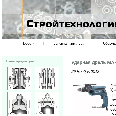
Новости
|
Запорная арматура
|
Оборуд
Наша продукция
Ударная дрель MA
29 Ноябрь 2012
Кра
Уд
пр
тяж
дер
650
Све