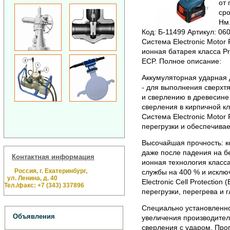
от 
сро
Нм.
Код: Б-11499 Артикул: 06
Система Electronic Motor P
ионная батарея класса P
ECP. Полное описание:
Аккумуляторная ударная 
- для выполнения сверхт
и сверлению в древесине 
сверления в кирпичной к
Система Electronic Motor
перегрузки и обеспечивае
Высочайшая прочность: к
даже после падения на бе
Контактная информация
ионная технология класса
Россия, г. Екатеринбург,
службы на 400 % и исклю
ул. Ленина, д. 40
Electronic Cell Protectio
Тел./факс: +7 (343) 337896
перегрузки, перегрева и г
Специально установленно
Объявления
увеличения производител
сверления с ударом. Про