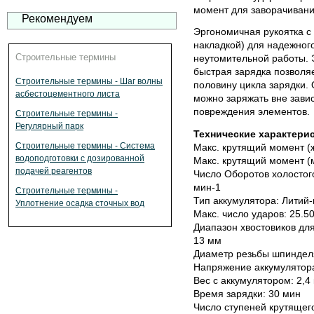
момент для заворачивани
Рекомендуем
Эргономичная рукоятка с 
накладкой) для надежного
Строительные термины
неутомительной работы. 
быстрая зарядка позволяе
Строительные термины - Шаг волны
половину цикла зарядки.
асбестоцементного листа
можно заряжать вне завис
повреждения элементов.
Строительные термины -
Регулярный парк
Технические характерис
Строительные термины - Система
Макс. крутящий момент (
водоподготовки с дозированной
Макс. крутящий момент (
подачей реагентов
Число Оборотов холостого 
мин-1
Строительные термины -
Тип аккумулятора: Литий
Уплотнение осадка сточных вод
Макс. число ударов: 25.5
Диапазон хвостовиков для 
13 мм
Диаметр резьбы шпинделя
Напряжение аккумулятора
Вес с аккумулятором: 2,4 
Время зарядки: 30 мин
Число ступеней крутящег