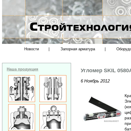
Новости
|
Запорная арматура
|
Оборуд
Наша продукция
Угломер SKIL 0580
6 Ноябрь 2012
Кра
Эле
(ко
ци
раз
при
бат