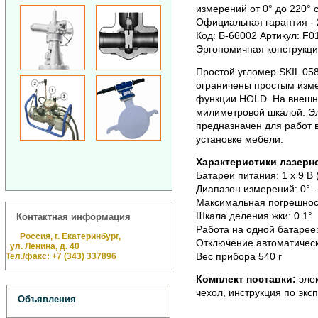
измерений от 0° до 220° с
Официальная гарантия - 2
Код: Б-66002 Артикул: F0
Эргономичная конструкци
Простой угломер SKIL 05
ограничены простым изм
функции HOLD. На внешне
милиметровой шкалой. Э
предназначен для работ 
установке мебели.
Характеристики лазерно
Батареи питания: 1 x 9 В
Диапазон измерений: 0° -
Максимальная погрешност
Шкала деления жки: 0.1°
Контактная информация
Работа на одной батарее:
Россия, г. Екатеринбург,
Отключение автоматическ
ул. Ленина, д. 40
Вес прибора 540 г
Тел./факс: +7 (343) 337896
Комплект поставки:
элек
чехол, инструкция по экс
Объявления