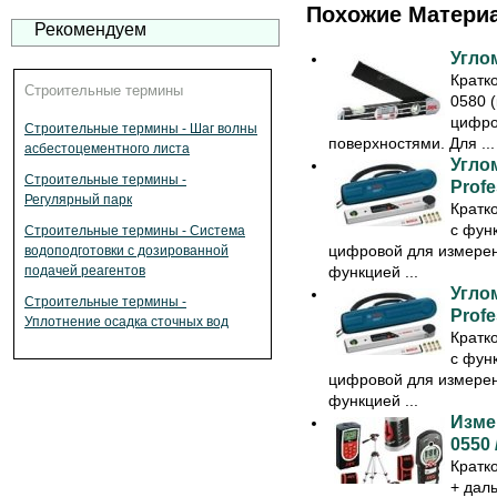
Похожие Матери
Рекомендуем
Угло
Кратк
Строительные термины
0580 
цифро
Строительные термины - Шаг волны
поверхностями. Для ...
асбестоцементного листа
Угло
Строительные термины -
Profe
Регулярный парк
Кратк
с фун
Строительные термины - Система
цифровой для измерен
водоподготовки с дозированной
подачей реагентов
функцией ...
Угло
Строительные термины -
Profe
Уплотнение осадка сточных вод
Кратк
с фун
цифровой для измерен
функцией ...
Изме
0550 
Кратк
+ даль