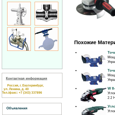
Похожие Матер
Точ
Мощн
Упра
Точ
Мощн
Контактная информация
Упра
Россия, г. Екатеринбург,
W 8
ул. Ленина, д. 40
Тел./факс: +7 (343) 337896
Угло
2.2 
Угл
Объявления
Угло