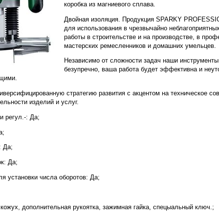
коробка из магниевого сплава.
Двойная изоляция. Продукция SPARKY PROFESSI
для использования в чрезвычайно неблагоприятны
работы в строительстве и на производстве, в про
мастерских ремесленников и домашних умельцев.
Независимо от сложности задач наши инструменты
безупречно, ваша работа будет эффективна и неут
щими.
версифицированную стратегию развития с акцентом на техническое со
ельности изделий и услуг.
 регул.-: Да;
а;
: Да;
к: Да;
я установки числа оборотов: Да;
кожух, дополнительная рукоятка, зажимная гайка, спецыальный ключ.;