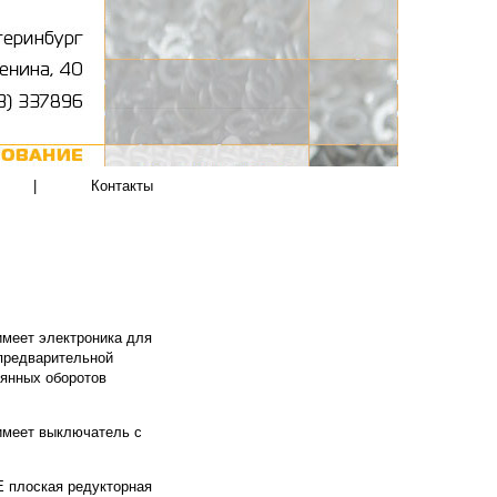
|
Контакты
меет электроника для
 предварительной
оянных оборотов
имеет выключатель с
 плоская редукторная