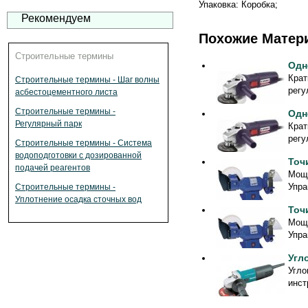
Упаковка: Коробка;
Рекомендуем
Похожие Матер
Строительные термины
Одн
Крат
Строительные термины - Шаг волны
регу
асбестоцементного листа
Строительные термины -
Одн
Регулярный парк
Крат
регу
Строительные термины - Система
водоподготовки с дозированной
Точ
подачей реагентов
Мощн
Упра
Строительные термины -
Уплотнение осадка сточных вод
Точ
Мощн
Упра
Угл
Угло
инст