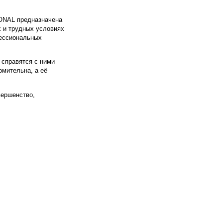
ONAL предназначена
х и трудных условиях
фессиональных
 справятся с ними
омительна, а её
вершенство,