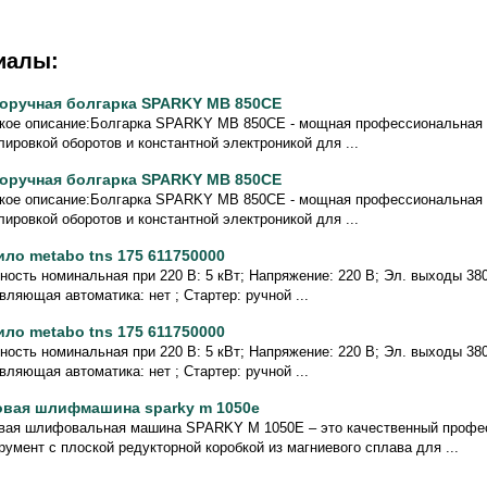
иалы:
оручная болгарка SPARKY MB 850CE
кое описание:Болгарка SPARKY MB 850CE - мощная профессиональная
лировкой оборотов и константной электроникой для ...
оручная болгарка SPARKY MB 850CE
кое описание:Болгарка SPARKY MB 850CE - мощная профессиональная
лировкой оборотов и константной электроникой для ...
ило metabo tns 175 611750000
ость номинальная при 220 В: 5 кВт; Напряжение: 220 В; Эл. выходы 380/
вляющая автоматика: нет ; Стартер: ручной ...
ило metabo tns 175 611750000
ость номинальная при 220 В: 5 кВт; Напряжение: 220 В; Эл. выходы 380/
вляющая автоматика: нет ; Стартер: ручной ...
овая шлифмашина sparky m 1050e
вая шлифовальная машина SPARKY M 1050E – это качественный проф
румент с плоской редукторной коробкой из магниевого сплава для ...