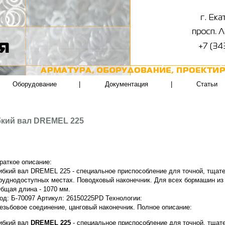
Оборудование
|
Документация
|
Статьи
кий вал DREMEL 225
раткое описание:
ибкий вал DREMEL 225 - специальное приспособление для точной, тщат
руднодоступных местах. Поводковый наконечник. Для всех бормашин из
бщая длина - 1070 мм.
од: Б-70097 Артикул: 26150225PD Технологии:
езьбовое соединение, цанговый наконечник.
Полное описание:
ибкий вал
DREMEL 225
- специальное приспособление для точной, тщат