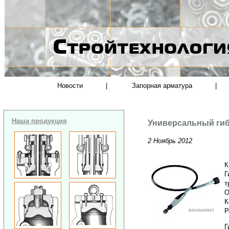
Новости
|
Запорная арматура
|
Наша продукция
Универсальный гиб
2 Ноябрь 2012
К
Г
т
О
К
Р
Г