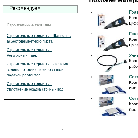
Похожие Матер
Рекомендуем
Гра
Крат
цифр
Строительные термины
Гра
Строительные термины - Шаг волны
Крат
асбестоцементного листа
цифр
Строительные термины -
Уни
Регулярный парк
Крат
Строительные термины - Система
рабо
водоподготовки с дозированной
подачей реагентов
Сет
Крат
Строительные термины -
быст
Уплотнение осадка сточных вод
Сет
Крат
быст