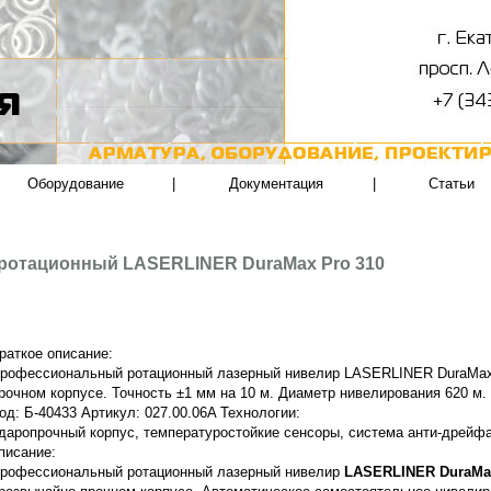
Оборудование
|
Документация
|
Статьи
ротационный LASERLINER DuraMax Pro 310
раткое описание:
рофессиональный ротационный лазерный нивелир LASERLINER DuraMax 
рочном корпусе. Точность ±1 мм на 10 м. Диаметр нивелирования 620 м.
од: Б-40433 Артикул: 027.00.06A Технологии:
даропрочный корпус, температуростойкие сенсоры, система анти-дрейфа
писание:
рофессиональный ротационный лазерный нивелир
LASERLINER DuraMax