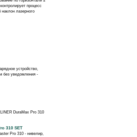
ование по горизонтали ±
 контролирует процесс
й наклон лазерного
зарядное устройство,
м без уведомления -
LINER DuraMax Pro 310
ro 310 SET
ter Pro 310 - нивелир,