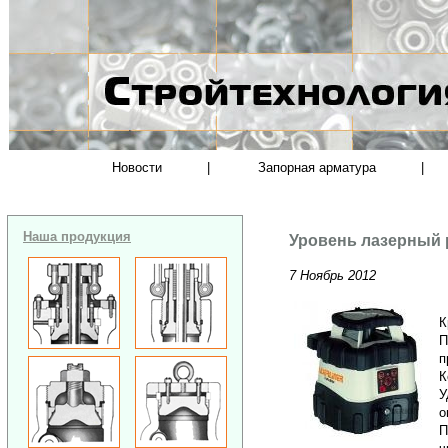
Новости
|
Запорная арматура
|
Наша продукция
Уровень лазерный 
7 Ноябрь 2012
К
П
п
К
У
о
П