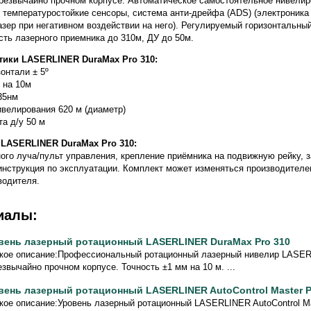
резвычайно прочном корпусе. Автоматическое самостоятельное нивелир
, температуростойкие сенсоры, система анти-дрейфа (ADS) (электроника
зер при негативном воздействии на него). Регулируемый горизонтальны
сть лазерного приемника до 310м, ДУ до 50м.
тики LASERLINER DuraMax Pro 310:
онтали ± 5º
 на 10м
35нм
велирования 620 м (диаметр)
а д/у 50 м
 LASERLINER DuraMax Pro 310:
ого луча/пульт управления, крепление приёмника на подвижную рейку, 
 инструкция по эксплуатации. Комплект может изменяться производителе
водителя.
иалы:
вень лазерный ротационный LASERLINER DuraMax Pro 310
кое описание:Профессиональный ротационный лазерный нивелир LASER
езвычайно прочном корпусе. Точность ±1 мм на 10 м. ...
вень лазерный ротационный LASERLINER AutoControl Master P
кое описание:Уровень лазерный ротационный LASERLINER AutoControl Mas