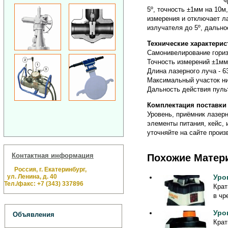
ч
5º, точность ±1мм на 10м
измерения и отключает ла
излучателя до 5º, дально
Технические характерис
Самонивелирование гориз
Точность измерений ±1мм
Длина лазерного луча - 6
Максимальный участок ни
Дальность действия пульт
Комплектация поставки
Уровень, приёмник лазерн
элементы питания, кейс,
уточняйте на сайте произ
Контактная информация
Похожие Матер
Россия, г. Екатеринбург,
ул. Ленина, д. 40
Уро
Тел./факс: +7 (343) 337896
Крат
в чр
Уро
Объявления
Крат